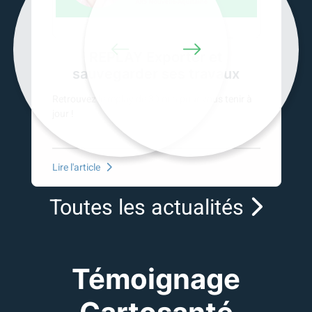
REPLAY Exporter et
Previous
Next
sauvegarder ses travaux
Retrouvez le replay de 30 min pour vous tenir à
jour !
Lire l'article
Toutes les actualités
Témoignage