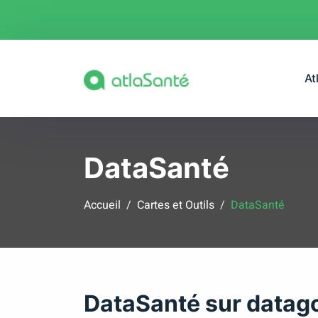
At
DataSanté
Accueil
Cartes et Outils
DataSanté
DataSanté sur datago