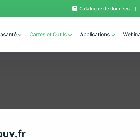
Catalogue de données
|
lasanté
Cartes et Outils
Applications
Webina
uv.fr